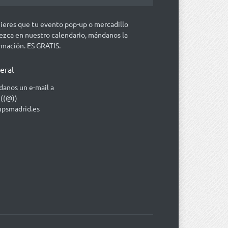
uieres que tu evento pop-up o mercadillo
ezca en nuestro calendario, mándanos la
rmación. ES GRATIS.
eral
anos un e-mail a
 ((@))
psmadrid.es