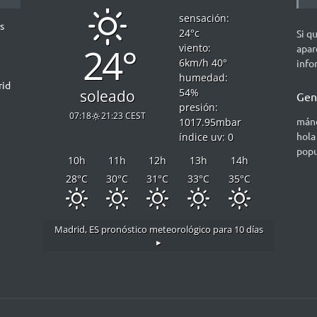
sensación:
s
24
°c
Si q
24°
viento:
apar
6
km/h
40
°
info
humedad:
rid
54
%
soleado
Gen
presión:
07:18
21:23 CEST
mánd
1017.95
mbar
hola
índice uv: 0
popu
10
h
11
h
12
h
13
h
14
h
28
°C
30
°C
31
°C
33
°C
35
°C
Madrid, ES
pronóstico meteorológico para 10 días
▸