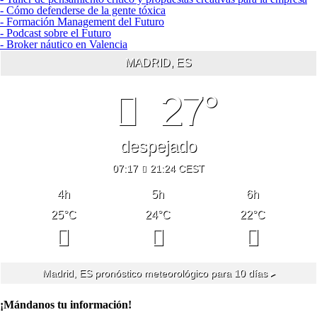
- Cómo defenderse de la gente tóxica
- Formación Management del Futuro
- Podcast sobre el Futuro
- Broker náutico en Valencia
MADRID, ES
27°
despejado
07:17
21:24 CEST
4
h
5
h
6
h
25
°C
24
°C
22
°C
Madrid, ES
pronóstico meteorológico para 10 días ▸
¡Mándanos tu información!