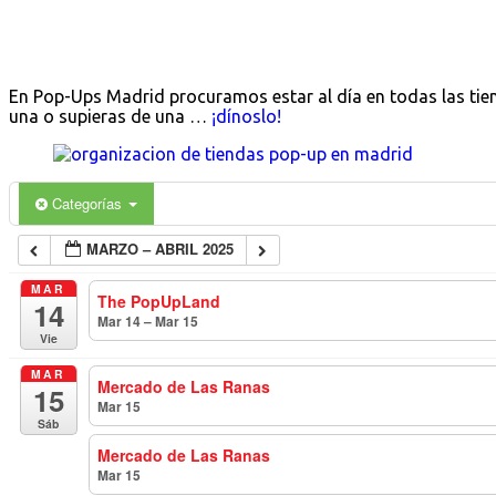
En Pop-Ups Madrid procuramos estar al día en todas las tie
una o supieras de una …
¡dínoslo!
Categorías
MARZO – ABRIL 2025
MAR
The PopUpLand
14
Mar 14 – Mar 15
todo el día
Vie
MAR
Mercado de Las Ranas
15
Mar 15
todo el día
Sáb
Mercado de Las Ranas
Mar 15
todo el día