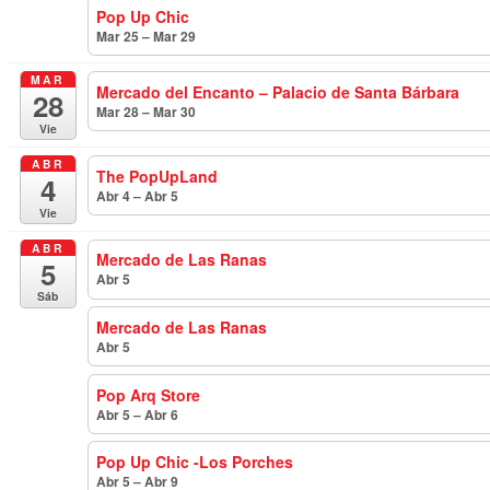
Pop Up Chic
Mar 25 – Mar 29
todo el día
MAR
Mercado del Encanto – Palacio de Santa Bárbara
28
Mar 28 – Mar 30
todo el día
Vie
ABR
The PopUpLand
4
Abr 4 – Abr 5
todo el día
Vie
ABR
Mercado de Las Ranas
5
Abr 5
todo el día
Sáb
Mercado de Las Ranas
Abr 5
todo el día
Pop Arq Store
Abr 5 – Abr 6
todo el día
Pop Up Chic -Los Porches
Abr 5 – Abr 9
todo el día