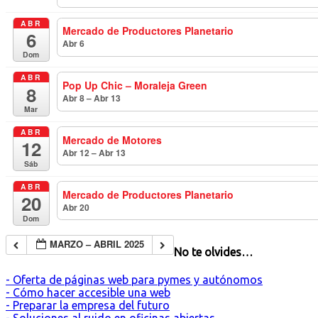
ABR
Mercado de Productores Planetario
6
Abr 6
todo el día
Dom
ABR
Pop Up Chic – Moraleja Green
8
Abr 8 – Abr 13
todo el día
Mar
ABR
Mercado de Motores
12
Abr 12 – Abr 13
todo el día
Sáb
ABR
Mercado de Productores Planetario
20
Abr 20
todo el día
Dom
MARZO – ABRIL 2025
No te olvides…
- Oferta de páginas web para pymes y autónomos
- Cómo hacer accesible una web
- Preparar la empresa del futuro