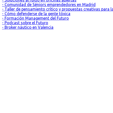
- Soluciones al ruido en oficinas abiertas
- Comunidad de Séniors emprendedores en Madrid
- Taller de pensamiento crítico y propuestas creativas para 
- Cómo defenderse de la gente tóxica
- Formación Management del Futuro
- Podcast sobre el Futuro
- Broker náutico en Valencia
Madrid, ES
35°
Soleado
07:17
21:24 CEST
Sensación: 35
°C
Viento: 8
230
km/h
°
Humedad: 21
%
Presión: 1013.21
mbar
Índice UV: 3
20
21
22
23
0
h
h
h
h
h
35
°C
35
°C
33
°C
32
°C
30
°C
Madrid, ES
pronóstico meteorológico para 10 días ▸