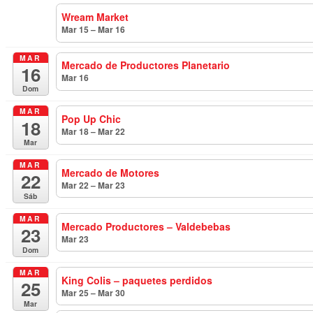
Wream Market
Mar 15 – Mar 16
todo el día
MAR
Mercado de Productores Planetario
16
Mar 16
todo el día
Dom
MAR
Pop Up Chic
18
Mar 18 – Mar 22
todo el día
Mar
MAR
Mercado de Motores
22
Mar 22 – Mar 23
todo el día
Sáb
MAR
Mercado Productores – Valdebebas
23
Mar 23
todo el día
Dom
MAR
King Colis – paquetes perdidos
25
Mar 25 – Mar 30
todo el día
Mar