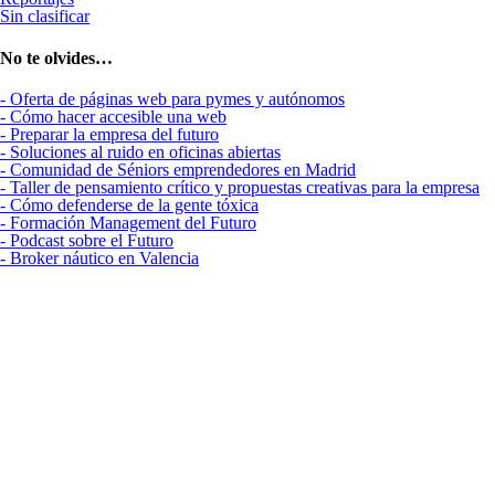
Sin clasificar
No te olvides…
- Oferta de páginas web para pymes y autónomos
- Cómo hacer accesible una web
- Preparar la empresa del futuro
- Soluciones al ruido en oficinas abiertas
- Comunidad de Séniors emprendedores en Madrid
- Taller de pensamiento crítico y propuestas creativas para la empresa
- Cómo defenderse de la gente tóxica
- Formación Management del Futuro
- Podcast sobre el Futuro
- Broker náutico en Valencia
Madrid, ES
28°
Despejado
07:17
21:24 CEST
Sensación: 28
°C
Viento: 6
km/h
270
°
Humedad: 33
%
Presión: 1015.58
mbar
Índice UV: 0
2
h
3
h
4
h
5
h
6
h
26
°C
25
°C
24
°C