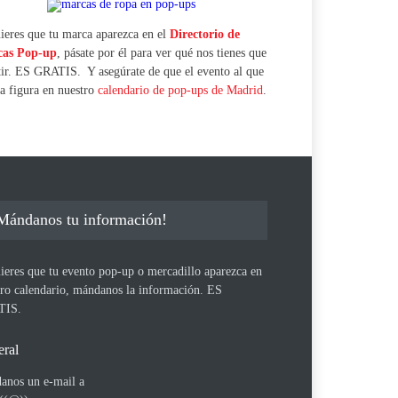
ieres que tu marca aparezca en el
Directorio de
as Pop-up
, pásate por él para ver qué nos tienes que
tir. ES GRATIS. Y asegúrate de que el evento al que
a figura en nuestro
calendario de pop-ups de Madrid
.
Mándanos tu información!
ieres que tu evento pop-up o mercadillo aparezca en
tro calendario, mándanos la información. ES
TIS.
ral
anos un e-mail a