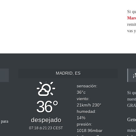
Si qu
Marc
remi
vas y
MADRID, ES
¡
sensación:
36
°c
Si qu
viento:
nues
36°
21
km/h
230
°
GRA
humedad:
14
%
despejado
Gene
 para
presión:
07:18
21:23 CEST
1018.96
mbar
mánd