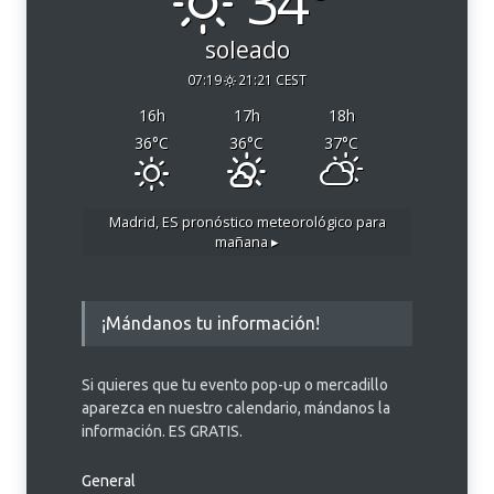
34°
soleado
07:19
21:21 CEST
16
h
17
h
18
h
36
°C
36
°C
37
°C
Madrid, ES
pronóstico meteorológico para
mañana ▸
¡Mándanos tu información!
Si quieres que tu evento pop-up o mercadillo
aparezca en nuestro calendario, mándanos la
información. ES GRATIS.
General