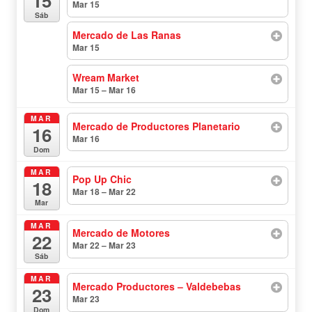
15
Mar 15
todo el día
Sáb
Mercado de Las Ranas
Mar 15
todo el día
Wream Market
Mar 15 – Mar 16
todo el día
MAR
Mercado de Productores Planetario
16
Mar 16
todo el día
Dom
MAR
Pop Up Chic
18
Mar 18 – Mar 22
todo el día
Mar
MAR
Mercado de Motores
22
Mar 22 – Mar 23
todo el día
Sáb
MAR
Mercado Productores – Valdebebas
23
Mar 23
todo el día
Dom