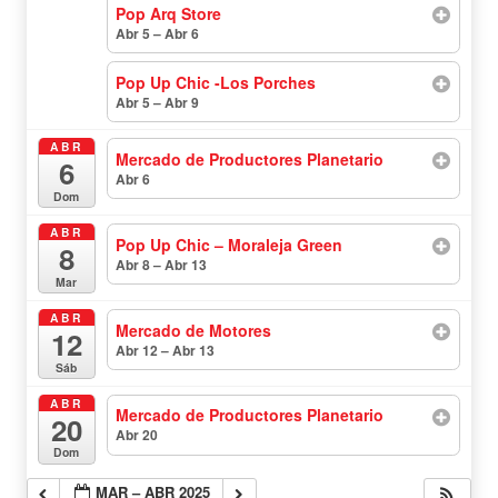
Pop Arq Store
Abr 5 – Abr 6
todo el día
Pop Up Chic -Los Porches
Abr 5 – Abr 9
todo el día
ABR
Mercado de Productores Planetario
6
Abr 6
todo el día
Dom
ABR
Pop Up Chic – Moraleja Green
8
Abr 8 – Abr 13
todo el día
Mar
ABR
Mercado de Motores
12
Abr 12 – Abr 13
todo el día
Sáb
ABR
Mercado de Productores Planetario
20
Abr 20
todo el día
Dom
MAR – ABR 2025