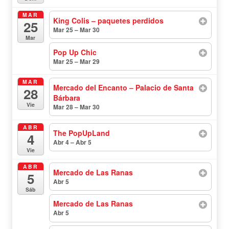
MAR
King Colis – paquetes perdidos
25
Mar 25 – Mar 30
todo el día
Mar
Pop Up Chic
Mar 25 – Mar 29
todo el día
MAR
Mercado del Encanto – Palacio de Santa
28
Bárbara
Vie
Mar 28 – Mar 30
todo el día
ABR
The PopUpLand
4
Abr 4 – Abr 5
todo el día
Vie
ABR
Mercado de Las Ranas
5
Abr 5
todo el día
Sáb
Mercado de Las Ranas
Abr 5
todo el día