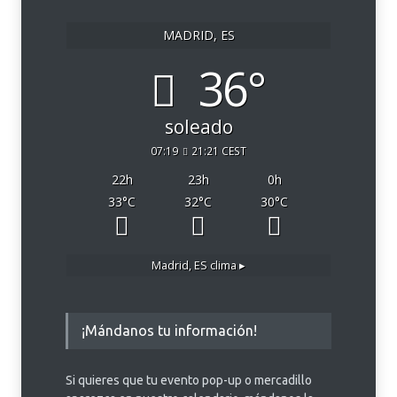
MADRID, ES
36°
soleado
07:19
21:21 CEST
22
h
23
h
0
h
33
°C
32
°C
30
°C
Madrid, ES
clima ▸
¡Mándanos tu información!
Si quieres que tu evento pop-up o mercadillo