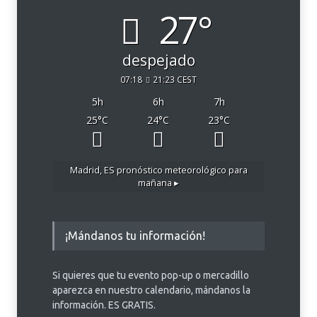
27°
despejado
07:18
21:23 CEST
5
h
6
h
7
h
25
°C
24
°C
23
°C
Madrid, ES
pronóstico meteorológico para
mañana ▸
¡Mándanos tu información!
Si quieres que tu evento pop-up o mercadillo
aparezca en nuestro calendario, mándanos la
información. ES GRATIS.