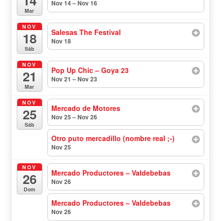
14
Nov 14 – Nov 16
todo el día
Mar
NOV
Salesas The Festival
18
Nov 18
todo el día
Sáb
NOV
Pop Up Chic – Goya 23
21
Nov 21 – Nov 23
todo el día
Mar
NOV
Mercado de Motores
25
Nov 25 – Nov 26
todo el día
Sáb
Otro puto mercadillo (nombre real ;-)
Nov 25
todo el día
NOV
Mercado Productores – Valdebebas
26
Nov 26
todo el día
Dom
Mercado Productores – Valdebebas
Nov 26
todo el día