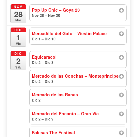
NOV
Pop Up Chic – Goya 23
28
Nov 28 – Nov 30
todo el día
Mar
DIC
Mercadillo del Gato – Westin Palace
1
Dic 1 – Dic 10
todo el día
Vie
DIC
Equicaracol
2
Dic 2 – Dic 3
todo el día
Sáb
Mercado de las Conchas – Montepríncipe
Dic 2 – Dic 3
todo el día
Mercado de las Ranas
Dic 2
todo el día
Mercado del Encanto – Gran Vía
Dic 2 – Dic 9
todo el día
Salesas The Festival