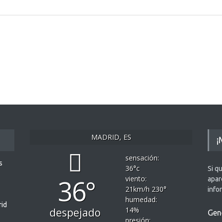
MADRID, ES
¡
sensación:
s
36
°c
Si q
36°
viento:
apar
21
km/h
230
°
info
humedad:
rid
14
%
despejado
Gen
presión: