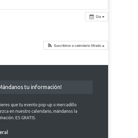
Día
Suscribirse a calendario filtrado
Mándanos tu información!
uieres que tu evento pop-up o mercadillo
ezca en nuestro calendario, mándanos la
rmación. ES GRATIS.
eral