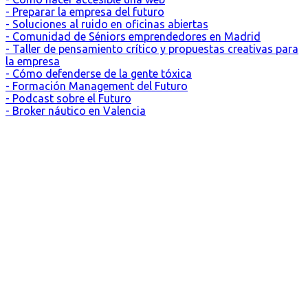
- Preparar la empresa del futuro
- Soluciones al ruido en oficinas abiertas
- Comunidad de Séniors emprendedores en Madrid
- Taller de pensamiento crítico y propuestas creativas para
la empresa
- Cómo defenderse de la gente tóxica
- Formación Management del Futuro
- Podcast sobre el Futuro
- Broker náutico en Valencia
Madrid, ES
28°
Despejado
07:17
21:24 CEST
Sensación: 28
°C
Viento: 6
270
km/h
°
Humedad: 33
%
Presión: 1015.58
mbar
Índice UV: 0
2
3
4
5
6
h
h
h
h
h
26
°C
25
°C
24
°C
23
°C