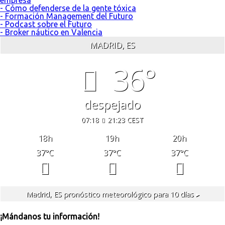
- Cómo defenderse de la gente tóxica
- Formación Management del Futuro
- Podcast sobre el Futuro
- Broker náutico en Valencia
MADRID, ES
36°
despejado
07:18
21:23 CEST
18
h
19
h
20
h
37
°C
37
°C
37
°C
Madrid, ES
pronóstico meteorológico para 10 días ▸
¡Mándanos tu información!