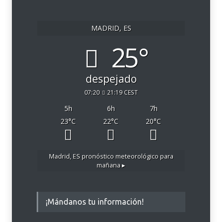
MADRID, ES
25°
despejado
07:20
21:19 CEST
5
h
6
h
7
h
23
°C
22
°C
20
°C
Madrid, ES
pronóstico meteorológico para
mañana ▸
¡Mándanos tu información!