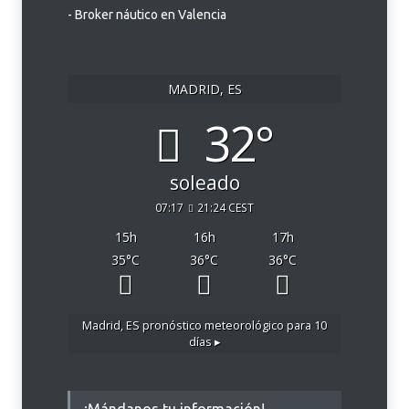
- Broker náutico en Valencia
MADRID, ES
32°
soleado
07:17
21:24 CEST
15
h
16
h
17
h
35
°C
36
°C
36
°C
Madrid, ES
pronóstico meteorológico para 10
días ▸