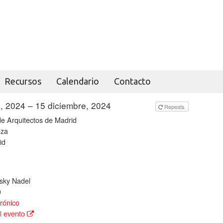
Recursos
Calendario
Contacto
e, 2024 – 15 diciembre, 2024
todo el día
Repeats
 de Arquitectos de Madrid
eza
id
sky Nadel
0
rónico
l evento