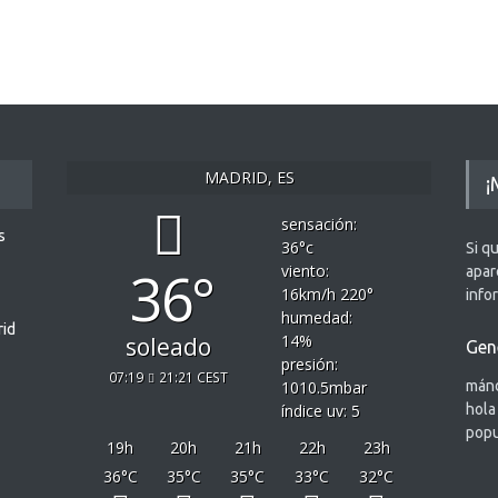
MADRID, ES
¡
sensación:
s
36
°c
Si q
36°
viento:
apar
16
km/h
220
°
info
humedad:
rid
14
%
soleado
Gen
presión:
07:19
21:21 CEST
1010.5
mbar
mánd
índice uv: 5
hola
popu
19
h
20
h
21
h
22
h
23
h
36
°C
35
°C
35
°C
33
°C
32
°C