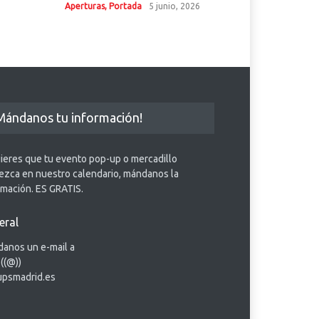
Aperturas
,
Portada
5 junio, 2026
Mándanos tu información!
uieres que tu evento pop-up o mercadillo
ezca en nuestro calendario, mándanos la
rmación. ES GRATIS.
eral
anos un e-mail a
 ((@))
psmadrid.es