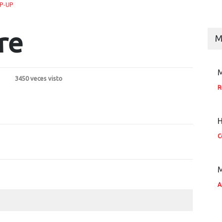
P-UP
re
M
M
3450 veces visto
R
H
C
M
A