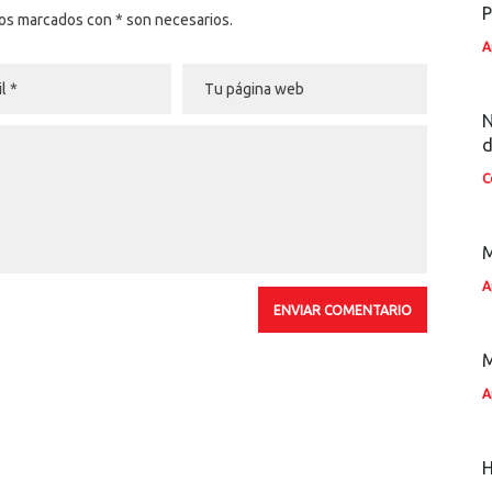
P
pos marcados con * son necesarios.
A
N
d
C
M
A
A
H