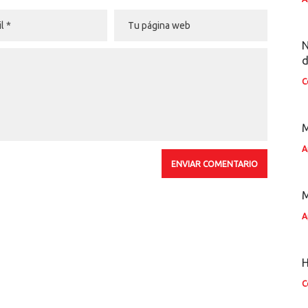
N
d
C
M
A
A
H
C