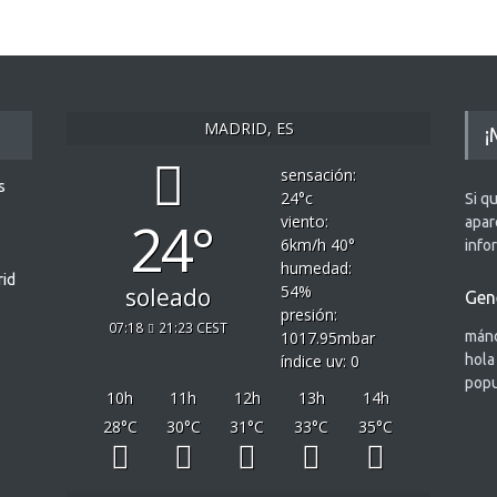
MADRID, ES
¡
sensación:
s
24
°c
Si q
24°
viento:
apar
6
km/h
40
°
info
humedad:
rid
54
%
soleado
Gen
presión:
07:18
21:23 CEST
1017.95
mbar
mánd
índice uv: 0
hola
popu
10
h
11
h
12
h
13
h
14
h
28
°C
30
°C
31
°C
33
°C
35
°C