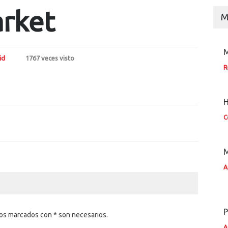
rket
M
M
id
1767 veces visto
R
H
C
M
A
P
pos marcados con * son necesarios.
A