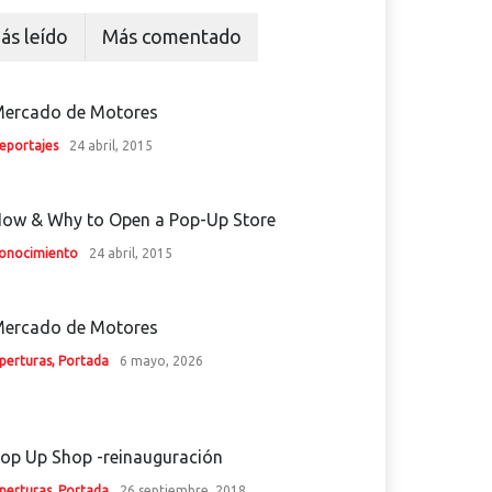
ás leído
Más comentado
ercado de Motores
eportajes
24 abril, 2015
ow & Why to Open a Pop-Up Store
onocimiento
24 abril, 2015
ercado de Motores
perturas
,
Portada
6 mayo, 2026
op Up Shop -reinauguración
perturas
,
Portada
26 septiembre, 2018