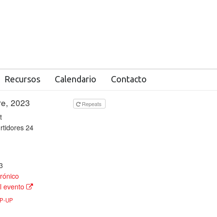
Recursos
Calendario
Contacto
re, 2023
todo el día
Repeats
t
rtidores 24
3
rónico
l evento
P-UP