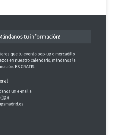
Mándanos tu información!
uieres que tu evento pop-up o mercadillo
ezca en nuestro calendario, mándanos la
rmación. ES GRATIS.
eral
anos un e-mail a
 ((@))
psmadrid.es