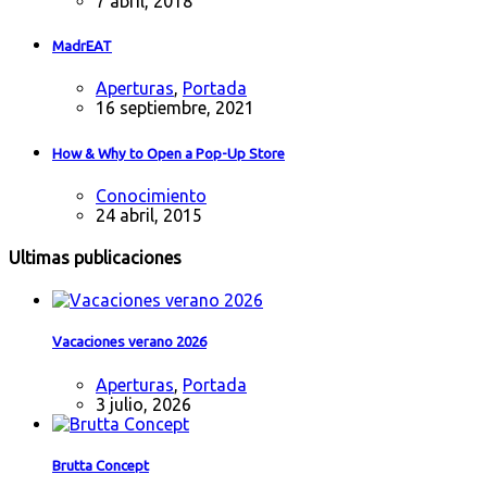
7 abril, 2018
MadrEAT
Aperturas
,
Portada
16 septiembre, 2021
How & Why to Open a Pop-Up Store
Conocimiento
24 abril, 2015
Ultimas publicaciones
Vacaciones verano 2026
Aperturas
,
Portada
3 julio, 2026
Brutta Concept