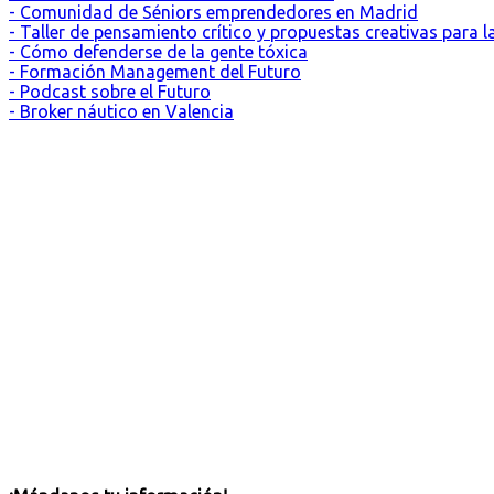
- Comunidad de Séniors emprendedores en Madrid
- Taller de pensamiento crítico y propuestas creativas para 
- Cómo defenderse de la gente tóxica
- Formación Management del Futuro
- Podcast sobre el Futuro
- Broker náutico en Valencia
Madrid, ES
27°
Despejado
07:17
21:24 CEST
Sensación: 27
°C
Viento: 8
310
km/h
°
Humedad: 35
%
Presión: 1016.26
mbar
Índice UV: 0
4
5
6
7
8
h
h
h
h
h
25
°C
24
°C
22
°C
22
°C
21
°C
Madrid, ES
pronóstico meteorológico para 10 días ▸