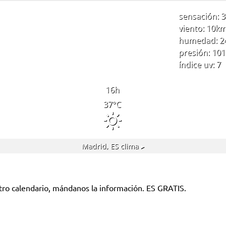
sensación: 3
viento: 10
km
humedad: 2
presión: 101
índice uv: 7
16
h
37
°C
Madrid, ES
clima ▸
tro calendario, mándanos la información. ES GRATIS.