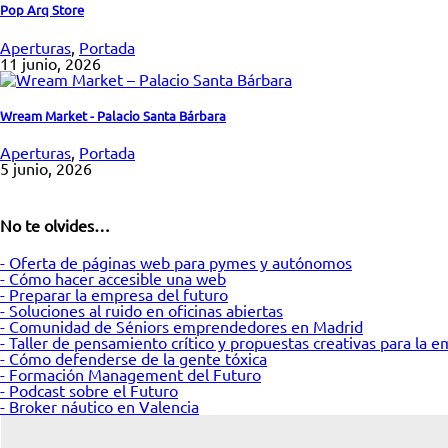
Pop Arq Store
Aperturas
,
Portada
11 junio, 2026
Wream Market - Palacio Santa Bárbara
Aperturas
,
Portada
5 junio, 2026
No te olvides…
- Oferta de páginas web para pymes y autónomos
- Cómo hacer accesible una web
- Preparar la empresa del futuro
- Soluciones al ruido en oficinas abiertas
- Comunidad de Séniors emprendedores en Madrid
- Taller de pensamiento crítico y propuestas creativas para la 
- Cómo defenderse de la gente tóxica
- Formación Management del Futuro
- Podcast sobre el Futuro
- Broker náutico en Valencia