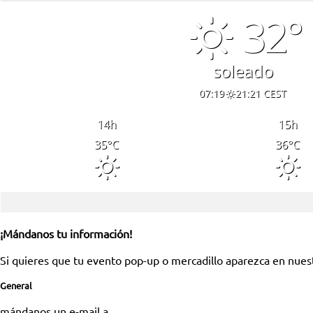
32°
soleado
07:19
21:21 CEST
14
h
15
h
35
°C
36
°C
¡Mándanos tu información!
Si quieres que tu evento pop-up o mercadillo aparezca en nues
General
mándanos un e-mail a