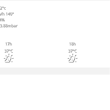
2
°c
/h
140
°
4
%
3.88
mbar
17
h
18
h
37
°C
37
°C