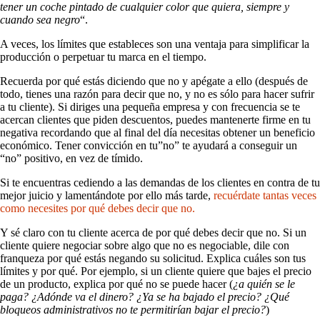
tener un coche pintado de cualquier color que quiera, siempre y
cuando sea negro
“.
A veces, los límites que estableces son una ventaja para simplificar la
producción o perpetuar tu marca en el tiempo.
Recuerda por qué estás diciendo que no y apégate a ello (después de
todo, tienes una razón para decir que no, y no es sólo para hacer sufrir
a tu cliente). Si diriges una pequeña empresa y con frecuencia se te
acercan clientes que piden descuentos, puedes mantenerte firme en tu
negativa recordando que al final del día necesitas obtener un beneficio
económico. Tener convicción en tu”no” te ayudará a conseguir un
“no” positivo, en vez de tímido.
Si te encuentras cediendo a las demandas de los clientes en contra de tu
mejor juicio y lamentándote por ello más tarde,
recuérdate tantas veces
como necesites por qué debes decir que no.
Y sé claro con tu cliente acerca de por qué debes decir que no. Si un
cliente quiere negociar sobre algo que no es negociable, dile con
franqueza por qué estás negando su solicitud. Explica cuáles son tus
límites y por qué. Por ejemplo, si un cliente quiere que bajes el precio
de un producto, explica por qué no se puede hacer (
¿a quién se le
paga? ¿Adónde va el dinero? ¿Ya se ha bajado el precio? ¿Qué
bloqueos administrativos no te permitirían bajar el precio?
)