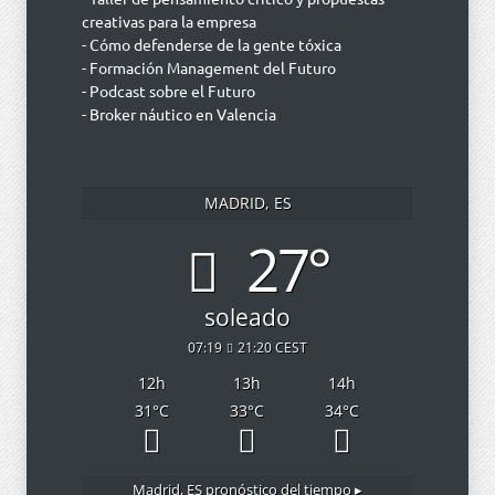
creativas para la empresa
- Cómo defenderse de la gente tóxica
- Formación Management del Futuro
- Podcast sobre el Futuro
- Broker náutico en Valencia
MADRID, ES
27°
soleado
07:19
21:20 CEST
12
h
13
h
14
h
31
°C
33
°C
34
°C
Madrid, ES
pronóstico del tiempo ▸