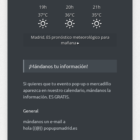
19
h
20
h
21
h
37
°C
36
°C
35
°C
Madrid, ES
pronóstico meteorológico para
mañana ▸
¡Mándanos tu información!
Si quieres que tu evento pop-up o mercadillo
aparezca en nuestro calendario, mándanos la
información. ES GRATIS.
General
mándanos un e-mail a
hola ((@)) popupsmadrid.es