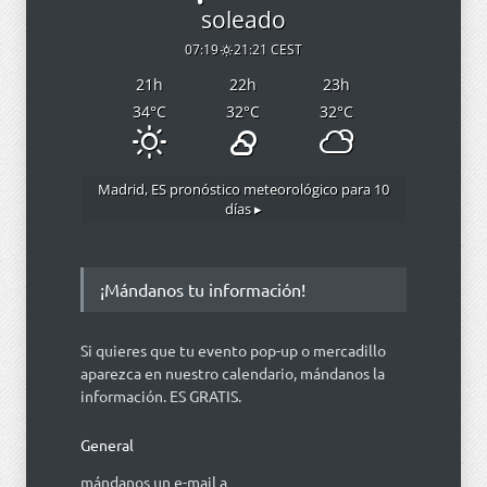
soleado
07:19
21:21 CEST
21
h
22
h
23
h
34
°C
32
°C
32
°C
Madrid, ES
pronóstico meteorológico para 10
días ▸
¡Mándanos tu información!
Si quieres que tu evento pop-up o mercadillo
aparezca en nuestro calendario, mándanos la
información. ES GRATIS.
General
mándanos un e-mail a