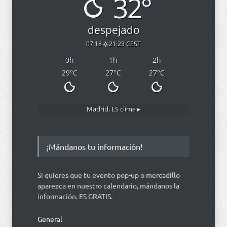
32°
despejado
07:18
21:23 CEST
0
h
1
h
2
h
29
°C
27
°C
27
°C
Madrid, ES
clima ▸
¡Mándanos tu información!
Si quieres que tu evento pop-up o mercadillo
aparezca en nuestro calendario, mándanos la
información. ES GRATIS.
General