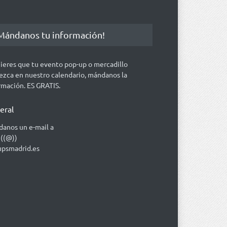
Mándanos tu información!
uieres que tu evento pop-up o mercadillo
ezca en nuestro calendario, mándanos la
rmación. ES GRATIS.
eral
anos un e-mail a
 ((@))
psmadrid.es