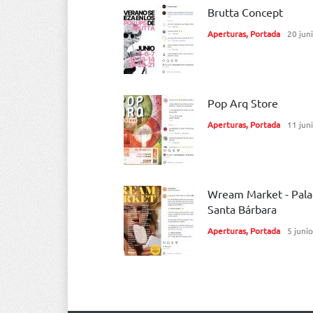
Brutta Concept
Aperturas
,
Portada
20 jun
Pop Arq Store
Aperturas
,
Portada
11 jun
Wream Market - Pala
Santa Bárbara
Aperturas
,
Portada
5 juni