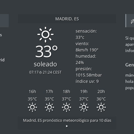
MADRID, ES
¡
sensación:
s
33
°c
Si q
33°
viento:
apar
8
km/h
190
°
info
humedad:
rid
24
%
soleado
Gen
presión:
07:17
21:24 CEST
mánd
1015.58
mbar
hola
índice uv: 9
popu
16
h
17
h
18
h
19
h
20
h
35
°C
35
°C
37
°C
37
°C
36
°C
Madrid, ES
pronóstico meteorológico para 10 días
▸