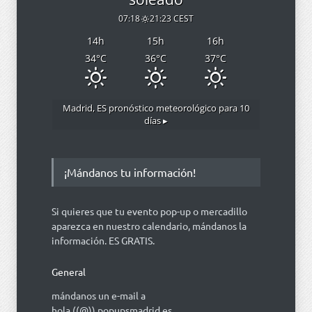
07:18
21:23 CEST
14
h
15
h
16
h
34
°C
36
°C
37
°C
Madrid, ES
pronóstico meteorológico para 10
días ▸
¡Mándanos tu información!
Si quieres que tu evento pop-up o mercadillo
aparezca en nuestro calendario, mándanos la
información. ES GRATIS.
General
mándanos un e-mail a
hola ((@)) popupsmadrid.es