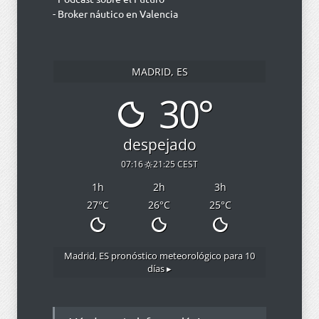
- Broker náutico en Valencia
MADRID, ES
30°
despejado
07:16
21:25 CEST
1
h
2
h
3
h
27
°C
26
°C
25
°C
Madrid, ES
pronóstico meteorológico para 10
días ▸