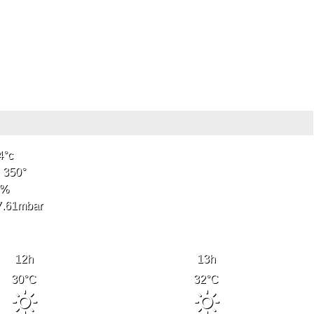
4
°c
350
°
%
7.61
mbar
12
h
13
h
30
°C
32
°C