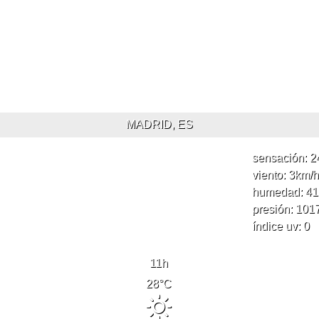
MADRID, ES
sensación: 2
viento: 3
km/h
humedad: 41
presión: 101
índice uv: 0
11
h
28
°C