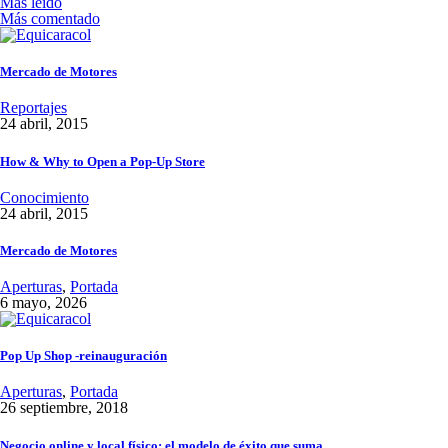
Más leído
Más comentado
Mercado de Motores
Reportajes
24 abril, 2015
How & Why to Open a Pop-Up Store
Conocimiento
24 abril, 2015
Mercado de Motores
Aperturas
,
Portada
6 mayo, 2026
Pop Up Shop -reinauguración
Aperturas
,
Portada
26 septiembre, 2018
Negocio online y local físico: el modelo de éxito que suma