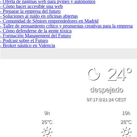
- Oferta de páginas web para pymes y autónomos
- Cómo hacer accesible una web
- Preparar la empresa del futuro
- Soluciones al ruido en oficinas abiertas
- Comunidad de Séniors emprendedores en Madrid
- Taller de pensamiento crítico y propuestas creativas para la empresa
- Cómo defenderse de la gente tóxica
- Formación Management del Futuro
- Podcast sobre el Futuro
- Broker náutico en Valencia
24°
despejado
07:17
21:24 CEST
9
h
10
h
26
°C
28
°C