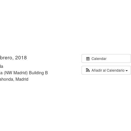
ebrero, 2018
todo el día
Calendar
da
Añadir al Calendario
a (NW Madrid) Building B
dahonda, Madrid