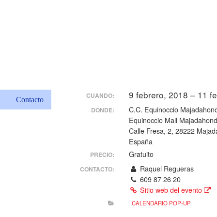
9 febrero, 2018 – 11 f
CUANDO:
Contacto
C.C. Equinoccio Majadahon
DONDE:
Equinoccio Mall Majadahond
Calle Fresa, 2, 28222 Maja
España
Gratuito
PRECIO:
Raquel Regueras
CONTACTO:
609 87 26 20
Sitio web del evento
CALENDARIO POP-UP