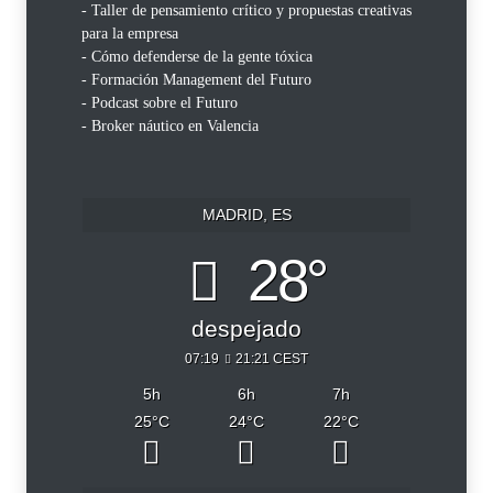
- Taller de pensamiento crítico y propuestas creativas
para la empresa
- Cómo defenderse de la gente tóxica
- Formación Management del Futuro
- Podcast sobre el Futuro
- Broker náutico en Valencia
MADRID, ES
28°
despejado
07:19
21:21 CEST
5
h
6
h
7
h
25
°C
24
°C
22
°C