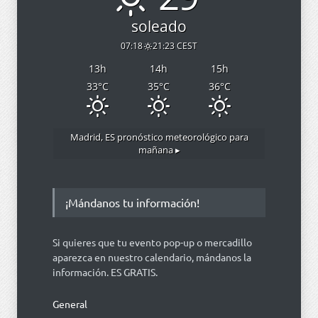
soleado
07:18
21:23 CEST
13
h
14
h
15
h
33
°C
35
°C
36
°C
Madrid, ES
pronóstico meteorológico para
mañana ▸
¡Mándanos tu información!
Si quieres que tu evento pop-up o mercadillo
aparezca en nuestro calendario, mándanos la
información. ES GRATIS.
General