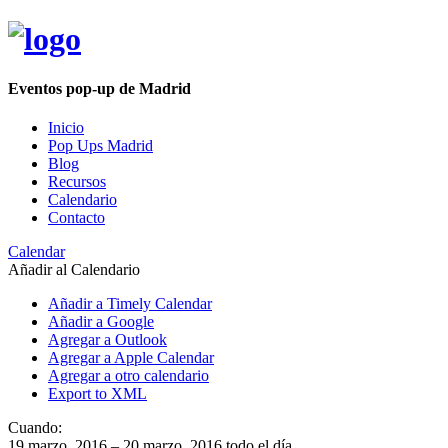
Eventos pop-up de Madrid
Inicio
Pop Ups Madrid
Blog
Recursos
Calendario
Contacto
Calendar
Añadir al Calendario
Añadir a Timely Calendar
Añadir a Google
Agregar a Outlook
Agregar a Apple Calendar
Agregar a otro calendario
Export to XML
Cuando:
19 marzo, 2016 – 20 marzo, 2016
todo el día