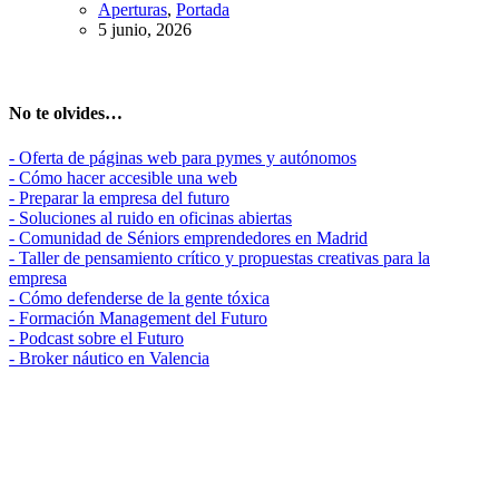
Aperturas
,
Portada
5 junio, 2026
No te olvides…
- Oferta de páginas web para pymes y autónomos
- Cómo hacer accesible una web
- Preparar la empresa del futuro
- Soluciones al ruido en oficinas abiertas
- Comunidad de Séniors emprendedores en Madrid
- Taller de pensamiento crítico y propuestas creativas para la
empresa
- Cómo defenderse de la gente tóxica
- Formación Management del Futuro
- Podcast sobre el Futuro
- Broker náutico en Valencia
Madrid, ES
26°
Soleado
07:18
21:23 CEST
Sensación: 27
°C
Viento: 6
60