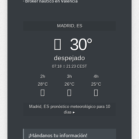
- Broker náutico en Valencia
MADRID, ES
30°
despejado
07:18
21:23 CEST
2
h
3
h
4
h
28
°C
26
°C
25
°C
Madrid, ES
pronóstico meteorológico para 10
días ▸
¡Mándanos tu información!