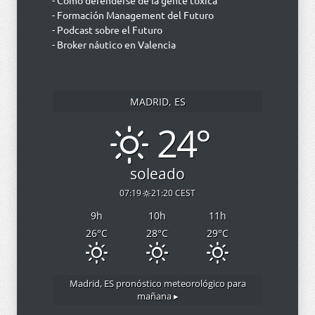
- Cómo defenderse de la gente tóxica
- Formación Management del Futuro
- Podcast sobre el Futuro
- Broker náutico en Valencia
MADRID, ES
24°
soleado
07:19
21:20 CEST
9
h
10
h
11
h
26
°C
28
°C
29
°C
Madrid, ES
pronóstico meteorológico para
mañana ▸