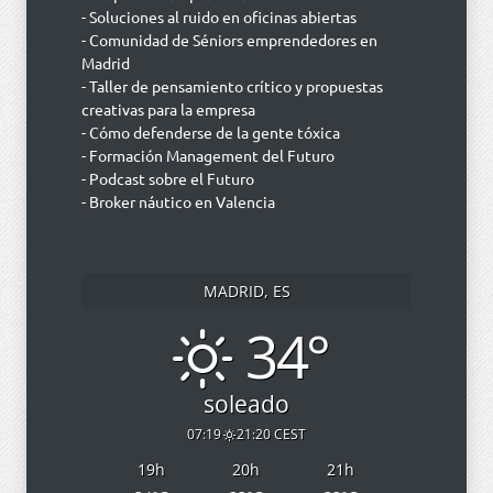
- Soluciones al ruido en oficinas abiertas
- Comunidad de Séniors emprendedores en
Madrid
- Taller de pensamiento crítico y propuestas
creativas para la empresa
- Cómo defenderse de la gente tóxica
- Formación Management del Futuro
- Podcast sobre el Futuro
- Broker náutico en Valencia
MADRID, ES
34°
soleado
07:19
21:20 CEST
19
h
20
h
21
h