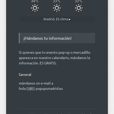
34
°C
33
°C
33
°C
Madrid, ES
clima ▸
¡Mándanos tu información!
Si quieres que tu evento pop-up o mercadillo
aparezca en nuestro calendario, mándanos la
información. ES GRATIS.
General
mándanos un e-mail a
hola ((@)) popupsmadrid.es