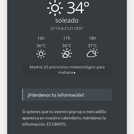
34°
soleado
07:19
21:21 CEST
16
h
17
h
18
h
36
°C
36
°C
37
°C
Madrid, ES
pronóstico meteorológico para
mañana ▸
¡Mándanos tu información!
Si quieres que tu evento pop-up o mercadillo
aparezca en nuestro calendario, mándanos la
información. ES GRATIS.