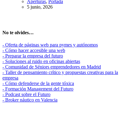
Aperturas
,
Portada
5 junio, 2026
No te olvides…
- Oferta de páginas web para pymes y autónomos
- Cómo hacer accesible una web
- Preparar la empresa del futuro
- Soluciones al ruido en oficinas abiertas
- Comunidad de Séniors emprendedores en Madrid
- Taller de pensamiento crítico y propuestas creativas para la
empresa
- Cómo defenderse de la gente tóxica
- Formación Management del Futuro
- Podcast sobre el Futuro
- Broker náutico en Valencia
Madrid, ES
33°
Soleado
07:17
21:24 CEST
Sensación: 33
°C