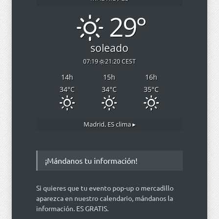
29°
soleado
07:19
21:20 CEST
14
h
15
h
16
h
34
°C
34
°C
35
°C
Madrid, ES
clima ▸
¡Mándanos tu información!
Si quieres que tu evento pop-up o mercadillo
aparezca en nuestro calendario, mándanos la
información. ES GRATIS.