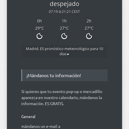
despejado
07:19
21:21 CEST
0
h
1
h
2
h
29
°C
27
°C
27
°C
Madrid, ES
pronóstico meteorológico para 10
días ▸
¡Mándanos tu información!
Si quieres que tu evento pop-up o mercadillo
aparezca en nuestro calendario, mándanos la
información. ES GRATIS.
General
mándanos un e-mail a