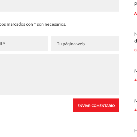
P
A
pos marcados con * son necesarios.
N
d
C
M
A
A
H