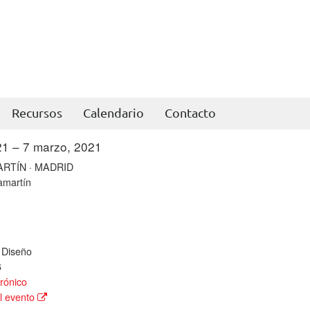
Recursos
Calendario
Contacto
21 – 7 marzo, 2021
todo el día
RTÍN · MADRID
amartín
 Diseño
6
rónico
l evento