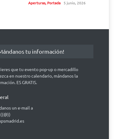
Aperturas
,
Portada
5 junio, 2026
Mándanos tu información!
uieres que tu evento pop-up o mercadillo
ezca en nuestro calendario, mándanos la
rmación. ES GRATIS.
eral
anos un e-mail a
 ((@))
psmadrid.es