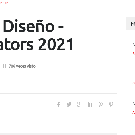
P-UP
Diseño -
M
tors 2021
M
R
706 veces visto
H
C
M
A