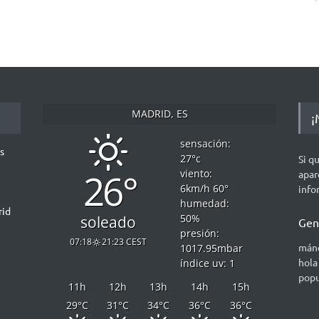
MADRID, ES
¡
sensación:
s
27
°c
Si q
26°
viento:
apar
6
km/h
60
°
info
humedad:
rid
50
%
soleado
Gen
presión:
07:18
21:23 CEST
mánd
1017.95
mbar
hola
índice uv: 1
popu
11
h
12
h
13
h
14
h
15
h
29
°C
31
°C
34
°C
36
°C
36
°C