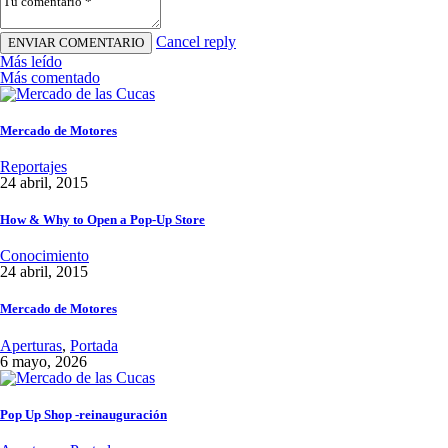
Cancel reply
Más leído
Más comentado
Mercado de Motores
Reportajes
24 abril, 2015
How & Why to Open a Pop-Up Store
Conocimiento
24 abril, 2015
Mercado de Motores
Aperturas
,
Portada
6 mayo, 2026
Pop Up Shop -reinauguración