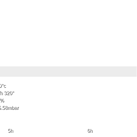
0
°c
/h
320
°
%
5.58
mbar
5
h
6
h