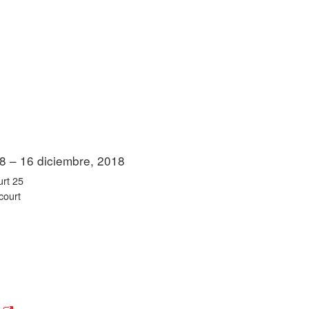
8 – 16 diciembre, 2018
todo el día
urt 25
court