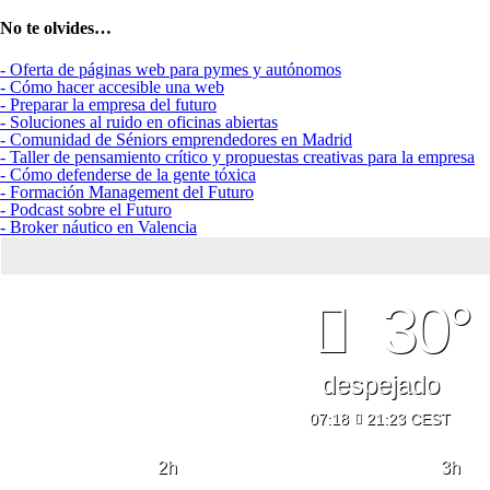
No te olvides…
- Oferta de páginas web para pymes y autónomos
- Cómo hacer accesible una web
- Preparar la empresa del futuro
- Soluciones al ruido en oficinas abiertas
- Comunidad de Séniors emprendedores en Madrid
- Taller de pensamiento crítico y propuestas creativas para la empresa
- Cómo defenderse de la gente tóxica
- Formación Management del Futuro
- Podcast sobre el Futuro
- Broker náutico en Valencia
30°
despejado
07:18
21:23 CEST
2
h
3
h