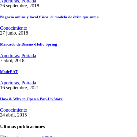
Aperturas
,
Portada
26 septiembre, 2018
Negocio online y local físico: el modelo de éxito que suma
Conocimiento
27 junio, 2018
Mercado de Diseño -Hello Spring
Aperturas
,
Portada
7 abril, 2018
MadrEAT
Aperturas
,
Portada
16 septiembre, 2021
How & Why to Open a Pop-Up Store
Conocimiento
24 abril, 2015
Ultimas publicaciones