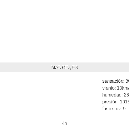
MADRID, ES
sensación: 3
viento: 10
km
humedad: 28
presión: 101
índice uv: 0
4
h