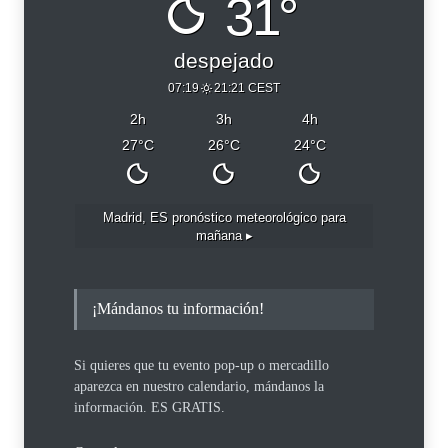
31°
despejado
07:19
21:21 CEST
2
h
3
h
4
h
27
°C
26
°C
24
°C
Madrid, ES
pronóstico meteorológico para
mañana ▸
¡Mándanos tu información!
Si quieres que tu evento pop-up o mercadillo
aparezca en nuestro calendario, mándanos la
información. ES GRATIS.