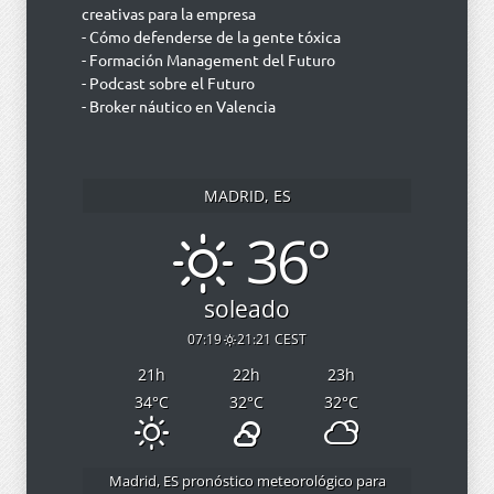
creativas para la empresa
- Cómo defenderse de la gente tóxica
- Formación Management del Futuro
- Podcast sobre el Futuro
- Broker náutico en Valencia
MADRID, ES
36°
soleado
07:19
21:21 CEST
21
h
22
h
23
h
34
°C
32
°C
32
°C
Madrid, ES
pronóstico meteorológico para