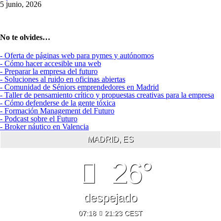
5 junio, 2026
No te olvides…
- Oferta de páginas web para pymes y autónomos
- Cómo hacer accesible una web
- Preparar la empresa del futuro
- Soluciones al ruido en oficinas abiertas
- Comunidad de Séniors emprendedores en Madrid
- Taller de pensamiento crítico y propuestas creativas para la empresa
- Cómo defenderse de la gente tóxica
- Formación Management del Futuro
- Podcast sobre el Futuro
- Broker náutico en Valencia
MADRID, ES
26°
despejado
07:18
21:23 CEST