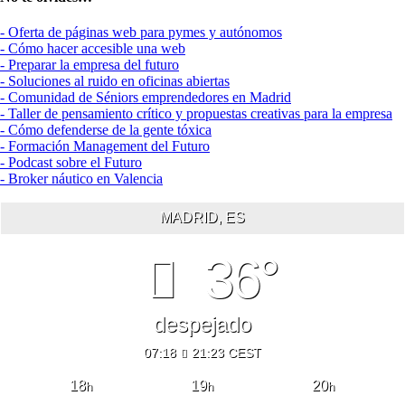
- Oferta de páginas web para pymes y autónomos
- Cómo hacer accesible una web
- Preparar la empresa del futuro
- Soluciones al ruido en oficinas abiertas
- Comunidad de Séniors emprendedores en Madrid
- Taller de pensamiento crítico y propuestas creativas para la empresa
- Cómo defenderse de la gente tóxica
- Formación Management del Futuro
- Podcast sobre el Futuro
- Broker náutico en Valencia
MADRID, ES
36°
despejado
07:18
21:23 CEST
18
19
20
h
h
h