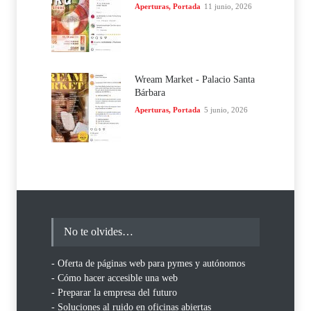
Aperturas
,
Portada
11 junio, 2026
Wream Market - Palacio Santa
Bárbara
Aperturas
,
Portada
5 junio, 2026
No te olvides…
- Oferta de páginas web para pymes y autónomos
- Cómo hacer accesible una web
- Preparar la empresa del futuro
- Soluciones al ruido en oficinas abiertas