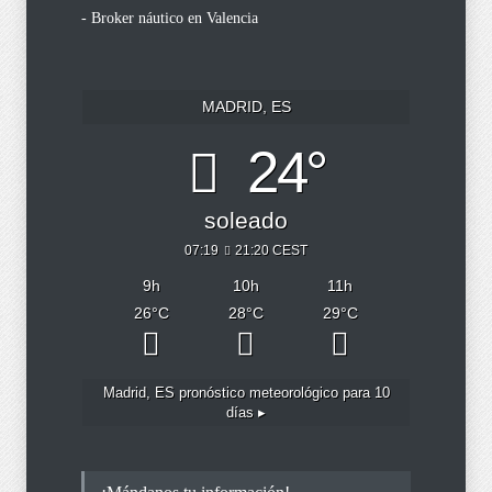
- Broker náutico en Valencia
MADRID, ES
24°
soleado
07:19
21:20 CEST
9
h
10
h
11
h
26
°C
28
°C
29
°C
Madrid, ES
pronóstico meteorológico para 10
días ▸