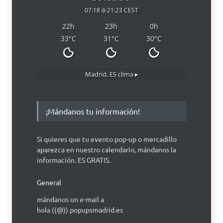
07:18
21:23 CEST
22
h
23
h
0
h
33
°C
31
°C
30
°C
Madrid, ES
clima ▸
¡Mándanos tu información!
Si quieres que tu evento pop-up o mercadillo
aparezca en nuestro calendario, mándanos la
información. ES GRATIS.
General
mándanos un e-mail a
hola ((@)) popupsmadrid.es