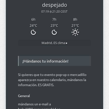
despejado
07:19
21:20 CEST
6
h
7
h
8
h
24
°C
23
°C
21
°C
Madrid, ES
clima ▸
¡Mándanos tu información!
Si quieres que tu evento pop-up o mercadillo
aparezca en nuestro calendario, mándanos la
información. ES GRATIS.
General
mándanos un e-mail a