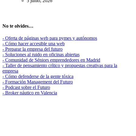
5 junio, 2026
No te olvides…
- Oferta de páginas web para pymes y autónomos
- Cómo hacer accesible una web
- Preparar la empresa del futuro
- Soluciones al ruido en oficinas abiertas
- Comunidad de Séniors emprendedores en Madrid
- Taller de pensamiento crítico y propuestas creativas para la
empresa
- Cómo defenderse de la gente tóxica
- Formación Management del Futuro
- Podcast sobre el Futuro
- Broker náutico en Valencia
Madrid, ES
26°
Soleado
07:19
21:20 CEST
Sensación: 26
°C
Viento: 3
110
km/h
°