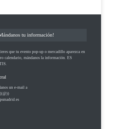
Mándanos tu información!
ieres que tu evento pop-up o mercadillo aparezca en
tro calendario, mándanos la información. ES
TIS.
ral
anos un e-mail a
 ((@))
psmadrid.es