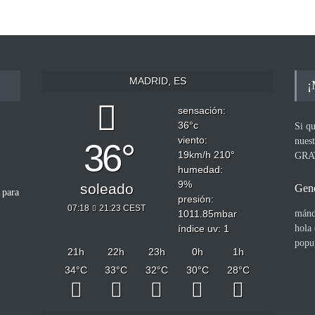
MADRID, ES
¡
sensación:
36
°c
Si qu
viento:
nues
36°
19
km/h
210
°
GRA
humedad:
9
%
soleado
Gene
 para
presión:
07:18
21:23 CEST
1011.85
mbar
mánd
índice uv: 1
hola
popu
21
h
22
h
23
h
0
h
1
h
34
°C
33
°C
32
°C
30
°C
28
°C