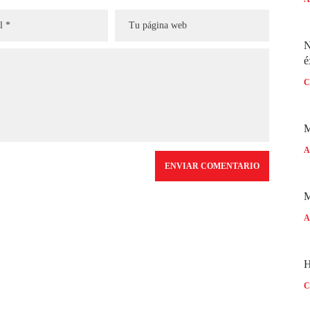
N
é
C
M
A
A
H
C