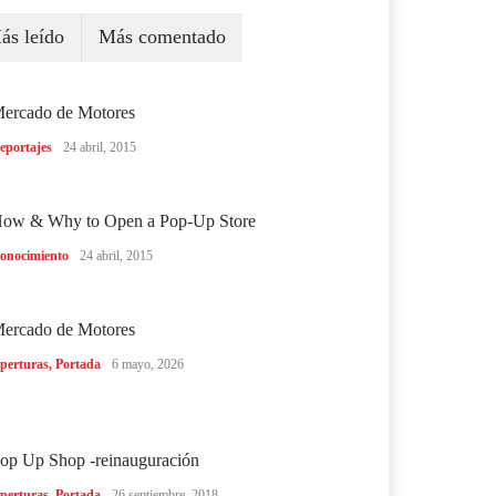
ás leído
Más comentado
ercado de Motores
eportajes
24 abril, 2015
ow & Why to Open a Pop-Up Store
onocimiento
24 abril, 2015
ercado de Motores
perturas
,
Portada
6 mayo, 2026
op Up Shop -reinauguración
perturas
,
Portada
26 septiembre, 2018