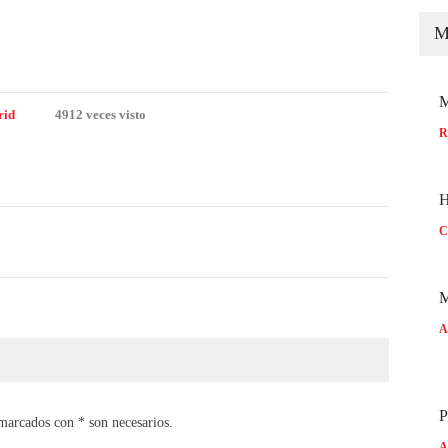
c
M
M
rid
4912 veces visto
R
H
C
M
A
P
marcados con * son necesarios.
A