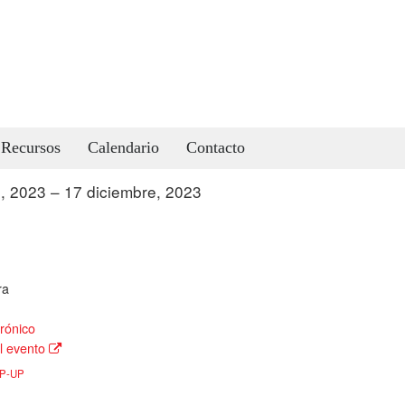
Recursos
Calendario
Contacto
e, 2023 – 17 diciembre, 2023
todo el día
ra
rónico
l evento
P-UP