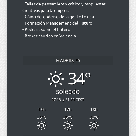
- Taller de pensamiento crítico y propuestas
creativas para la empresa
- Cómo defenderse de la gente tóxica
- Formación Management del Futuro
- Podcast sobre el Futuro
- Broker náutico en Valencia
MADRID, ES
34°
soleado
07:18
21:23 CEST
16
h
17
h
18
h
36
°C
36
°C
38
°C