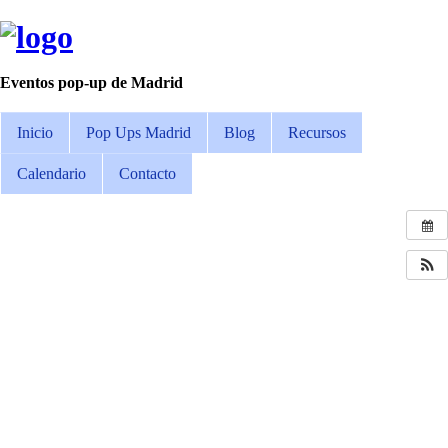
Eventos pop-up de Madrid
Inicio
Pop Ups Madrid
Blog
Recursos
Calendario
Contacto