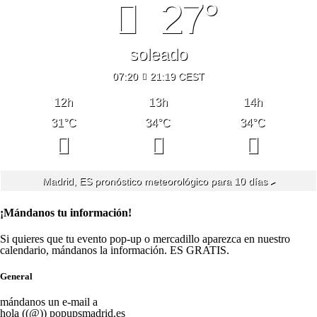
27°
soleado
07:20
21:19 CEST
12
h
13
h
14
h
31
°C
34
°C
34
°C
Madrid, ES
pronóstico meteorológico para 10 días ▸
¡Mándanos tu información!
Si quieres que tu evento pop-up o mercadillo aparezca en nuestro
calendario, mándanos la información. ES GRATIS.
General
mándanos un e-mail a
hola ((@)) popupsmadrid.es